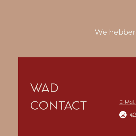
We hebben
WAD
E-Mail
CONTACT
@