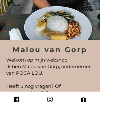
Malou van Gorp
Welkom op mijn webshop
Ik ben Malou van Gorp, ondernemer
van POCA LOU.
Heeft u nog vragen? Of
samenwerking? Stuur
mij
gerust
een
E-mail.
malouvangorp@outlook.com
Van de coulsterstraat 77
5021BL Tilburg Nederland
KVK-nummer: 80768326
BTW-nummer: NL003485413B89