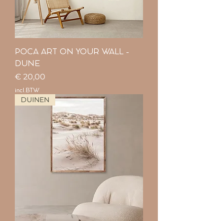
POCA ART ON YOUR WALL -
DUNE
Prijs
€ 20,00
incl.BTW
DUINEN