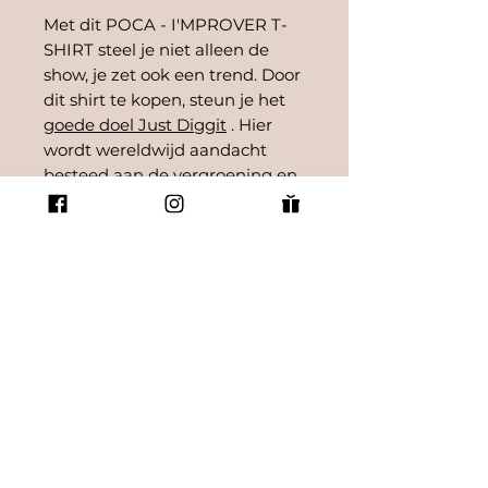
Met dit POCA - I'MPROVER T-
SHIRT steel je niet alleen de
show, je zet ook een trend. Door
dit shirt te kopen, steun je het
goede doel Just Diggit
. Hier
wordt wereldwijd aandacht
besteed aan de vergroening en
afkoeling van de planeet. Elke
keer als er een T-shirt wordt
verkocht, doneert POCA LOU
€2,50 voor het graven van een
bund.
Brand description
ICONIC UNISEX T-SHIRT
Onze certificeringen
- Set-in sleeves
- Neck with 1x1 ribbing
GOTS CERTIFICATED
- Reinforcement band in the
De beste manier om mij als