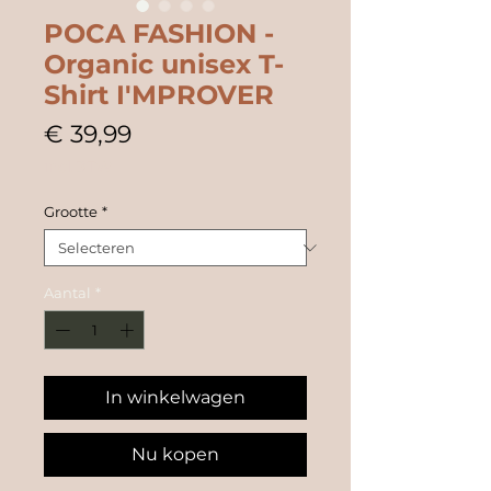
POCA FASHION -
Organic unisex T-
Shirt I'MPROVER
Prijs
€ 39,99
incl.BTW
Grootte
*
Aantal
*
In winkelwagen
Nu kopen