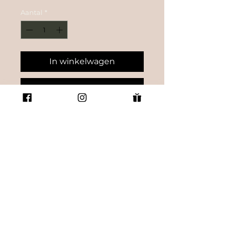
Aantal
*
In winkelwagen
Nu kopen
Het formaat van de afbeelding
is 70cm X 100cm.
Hoogwaardig glanzend
fotopapier.
(Klant wilde hem iets lichter
hebben)
© POCA LOU. ALLE RECHTEN VOORBEHOUDEN | MALOU VAN GORP |
PRIVACYVERKLARING |
DISCLAMER |
ALGEMENE VOORWAARDEN