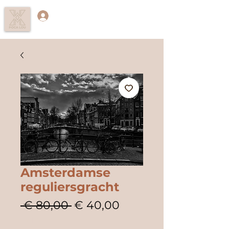
Log in
Amsterdamse
reguliersgracht
Normale
Verkoopprijs
 € 80,00 
€ 40,00
prijs
incl.BTW