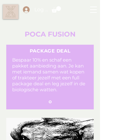
Log in
POCA FUSION
PACKAGE DEAL
Bespaar 10% en schaf een
pakket aanbieding aan. Je kan
met iemand samen wat kopen
of trakteer jezelf met een full
package deal en leg jezelf in de
biologische watten.