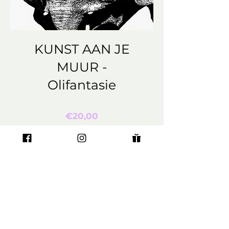
KUNST AAN JE
MUUR -
Olifantasie
Prijs
€20,00
incl.BTW
We hebben